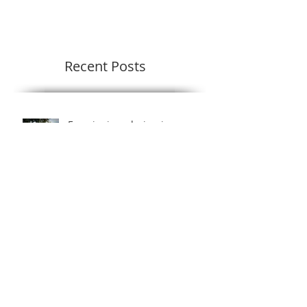
Recent Posts
Emozioni e colori uniscono
oriente e occidente.
Lorenzo + Monica...